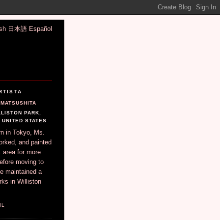
sh
日本語
Español
RTISTA
MATSUSHITA
LLISTON PARK,
, UNITED STATES
n in Tokyo, Ms.
orked, and painted
 area for more
efore moving to
he maintained a
ks in Williston
IL