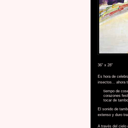
36" x 28"
Es hora de celebr
insectos... ahora 
tiempo de cose
corazones fest
tocar de tamb
El sonido de tambo
extenso y duro tra
A través del cielo