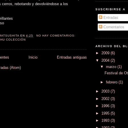
s cerros, rebotando y devolviéndose a los
SUSCRIBIRSE A
Entradas
rillantes
oso
Comentarios
MATSUSHITA
EN
4:25
NO HAY COMENTARIOS:
HU COLECCIÓN
ARCHIVO DEL B
►
2009
(6)
ientes
Inicio
Entradas antiguas
▼
2004
(2)
▼
marzo
(1)
radas (Atom)
Festival de O
►
febrero
(1)
►
2003
(7)
►
2002
(3)
►
1996
(3)
►
1995
(5)
►
1993
(3)
►
1992
(2)