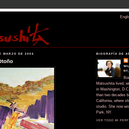
Engli
E MARZO DE 2004
BIOGRAFÍA DE A
 Otoño
WI
NY
Bor
Matsushita lived, w
in Washington, D.C.
than two decades b
California, where s
studio. She now wor
Park, NY.
VER TODO MI PERF