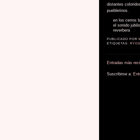
distantes colorido
pueblerinos.
en los cerros b
el sonido jubil
reverbera
PUBLICADO POR
ETIQUETAS:
RYOS
Entradas más rec
Suscribirse a:
Ent