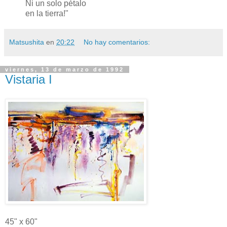
Ni un solo pétalo
en la tierra!"
Matsushita
en
20:22
No hay comentarios:
viernes, 13 de marzo de 1992
Vistaria I
45" x 60"