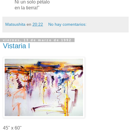
Ni un solo pétalo
en la tierra!"
Matsushita
en
20:22
No hay comentarios:
viernes, 13 de marzo de 1992
Vistaria I
45" x 60"